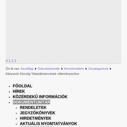
0
1
2
3
Ön itt van:
Kezdőlap
Dokumentumtár
Kereskedelem
Uncategorised
Kányavár Község Településtervének véleményezése
FŐOLDAL
HÍREK
KÖZÉRDEKŰ INFORMÁCIÓK
DOKUMENTUMTÁR
RENDELETEK
JEGYZŐKÖNYVEK
HIRDETMÉNYEK
AKTUÁLIS NYOMTATVÁNYOK