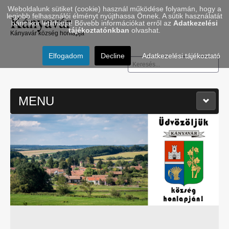
Weboldalunk sütiket (cookie) használ működése folyamán, hogy a
Kányavár
legjobb felhasználói élményt nyújthassa Önnek. A sütik használatát
bármikor letilthatja! Bővebb információkat erről az
Adatkezelési
tájékoztatónkban
olvashat.
Kányavár község honlapja
Elfogadom
Decline
Adatkezelési tájékoztató
Keresés...
MENU
≡