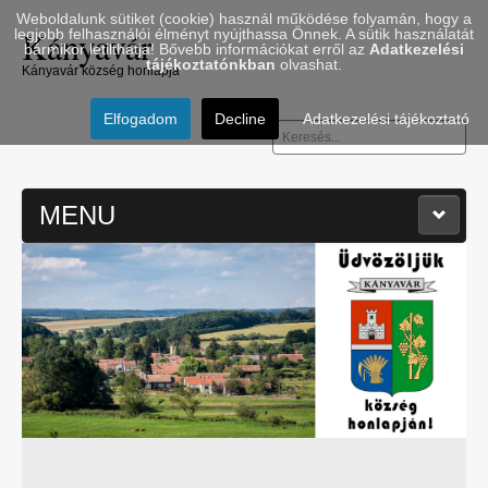
Weboldalunk sütiket (cookie) használ működése folyamán, hogy a
Kányavár
legjobb felhasználói élményt nyújthassa Önnek. A sütik használatát
bármikor letilthatja! Bővebb információkat erről az
Adatkezelési
tájékoztatónkban
olvashat.
Kányavár község honlapja
Elfogadom
Decline
Adatkezelési tájékoztató
Keresés...
MENU
≡