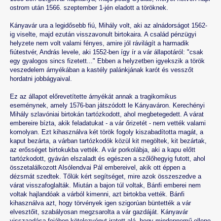
ostrom után 1566. szeptember 1-jén eladott a töröknek.
Kányavár ura a legidősebb fiú, Mihály volt, aki az alnádorságot 1562-
ig viselte, majd ezután visszavonult birtokaira. A család pénzügyi
helyzete nem volt valami fényes, amire jól rávilágít a harmadik
fiútestvér, András levele, aki 1552-ben így ír a vár állapotáról: "csak
egy gyalogos sincs fizetett..." Ebben a helyzetben igyekszik a török
veszedelem árnyékában a kastély palánkjának karót és vesszőt
hordatni jobbágyaival.
Ez az állapot előrevetítette árnyékát annak a tragikomikus
eseménynek, amely 1576-ban játszódott le Kányaváron. Kerechényi
Mihály szlavóniai birtokán tartózkodott, ahol megbetegedett. A várat
embereire bízta, akik feladatukat - a vár őrizetét - nem vették valami
komolyan. Ezt kihasználva két török fogoly kiszabadította magát, a
kaput bezárta, a várban tartózkodók közül kit megöltek, kit bezártak,
az erősséget birtokukba vették. A vár porkolábja, aki a kapu előtt
tartózkodott, gyáván elszaladt és egészen a szőlőhegyig futott, ahol
összetalálkozott Alsólendvai Pál embereivel, akik ott éppen a
dézsmát szedtek. Tőlük kért segítséget, mire azok összeszedve a
várat visszafoglalták. Miután a bajon túl voltak, Bánfi emberei nem
voltak hajlandóak a várból kimenni, azt birtokba vették. Bánfi
kihasználva azt, hogy törvények igen szigorúan büntették a vár
elvesztőit, szabályosan megzsarolta a vár gazdáját. Kányavár
visszaadása fejáben kötelezvényt iratott alá, hogy mindennemű ellene