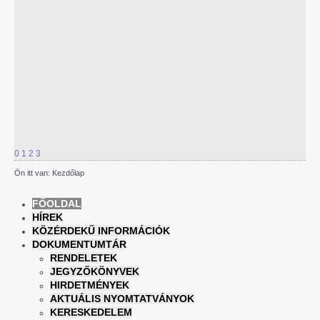
0
1
2
3
Ön itt van:
Kezdőlap
FŐOLDAL
HÍREK
KÖZÉRDEKŰ INFORMÁCIÓK
DOKUMENTUMTÁR
RENDELETEK
JEGYZŐKÖNYVEK
HIRDETMÉNYEK
AKTUÁLIS NYOMTATVÁNYOK
KERESKEDELEM