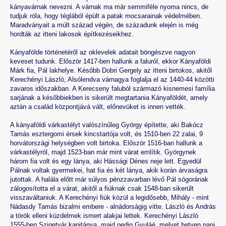
kányavárnak nevezni. A várnak ma már semmiféle nyoma nincs, de
tudjuk róla, hogy téglából épült a patak mocsarainak védelmében.
Maradványait a múlt század végén, de századunk elején is még
hordták az itteni lakosok építkezéseikhez.
Kányafölde történetéről az oklevelek adatait böngészve nagyon
keveset tudunk. Először 1417-ben hallunk a faluról, ekkor Kányaföldi
Márk fia, Pál lakhelye. Később Dobri Gergely az itteni birtokos, akitől
Kerechényi László, Alsólendva várnagya foglalja el az 1440-44 közötti
zavaros időszakban. A Kerecseny faluból származó kisnemesi família
sarjának a későbbiekben is sikerült megtartania Kányaföldét, amely
aztán a család központjává vált, előnevüket is innen vették.
A kányaföldi várkastélyt valószínűleg György építette, aki Bakócz
Tamás esztergomi érsek kincstartója volt, és 1510-ben 22 zalai, 9
horvátországi helységben volt birtoka. Először 1516-ban hallunk a
várkastélyról, majd 1523-ban már mint várat említik. Györgynek
három fia volt és egy lánya, aki Hássági Dénes neje lett. Egyedül
Pálnak voltak gyermekei, hat fia és két lánya, akik korán árvaságra
jutottak. A halála előtt már súlyos pénzzavarban lévő Pál sógorának
zálogosította el a várat, akitől a fiúknak csak 1548-ban sikerült
visszaváltaniuk. A Kerechényi fiúk közül a legidősebb, Mihály - mint
Nádasdy Tamás bizalmi embere - alnádorságig vitte. László és András
a török elleni küzdelmek ismert alakjai lettek. Kerechényi László
1555-ben Szigetvár kapitánya, majd pedig Gyuláé, melyet hetven napi