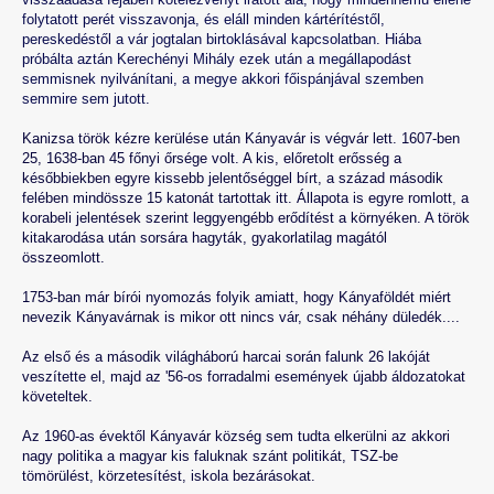
folytatott perét visszavonja, és eláll minden kártérítéstől,
pereskedéstől a vár jogtalan birtoklásával kapcsolatban. Hiába
próbálta aztán Kerechényi Mihály ezek után a megállapodást
semmisnek nyilvánítani, a megye akkori főispánjával szemben
semmire sem jutott.
Kanizsa török kézre kerülése után Kányavár is végvár lett. 1607-ben
25, 1638-ban 45 főnyi őrsége volt. A kis, előretolt erősség a
későbbiekben egyre kissebb jelentőséggel bírt, a század második
felében mindössze 15 katonát tartottak itt. Állapota is egyre romlott, a
korabeli jelentések szerint leggyengébb erődítést a környéken. A török
kitakarodása után sorsára hagyták, gyakorlatilag magától
összeomlott.
1753-ban már bírói nyomozás folyik amiatt, hogy Kányaföldét miért
nevezik Kányavárnak is mikor ott nincs vár, csak néhány düledék....
Az első és a második világháború harcai során falunk 26 lakóját
veszítette el, majd az '56-os forradalmi események újabb áldozatokat
követeltek.
Az 1960-as évektől Kányavár község sem tudta elkerülni az akkori
nagy politika a magyar kis faluknak szánt politikát, TSZ-be
tömörülést, körzetesítést, iskola bezárásokat.