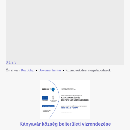
0
1
2
3
Ön itt van:
Kezdőlap
Dokumentumtár
Közművelődési megállapodások
Kányavár község belterületi vízrendezése