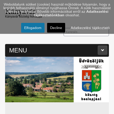
Weboldalunk sütiket (cookie) használ működése folyamán, hogy a
Kányavár
legjobb felhasználói élményt nyújthassa Önnek. A sütik használatát
bármikor letilthatja! Bővebb információkat erről az
Adatkezelési
tájékoztatónkban
olvashat.
Kányavár község honlapja
Elfogadom
Decline
Adatkezelési tájékoztató
Keresés...
MENU
≡