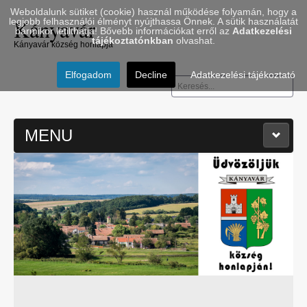
Weboldalunk sütiket (cookie) használ működése folyamán, hogy a
Kányavár
legjobb felhasználói élményt nyújthassa Önnek. A sütik használatát
bármikor letilthatja! Bővebb információkat erről az
Adatkezelési
tájékoztatónkban
olvashat.
Kányavár község honlapja
Elfogadom
Decline
Adatkezelési tájékoztató
Keresés...
MENU
≡