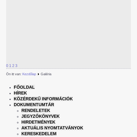
0
1
2
3
Ön itt van:
Kezdőlap
Galéria
FŐOLDAL
HÍREK
KÖZÉRDEKŰ INFORMÁCIÓK
DOKUMENTUMTÁR
RENDELETEK
JEGYZŐKÖNYVEK
HIRDETMÉNYEK
AKTUÁLIS NYOMTATVÁNYOK
KERESKEDELEM