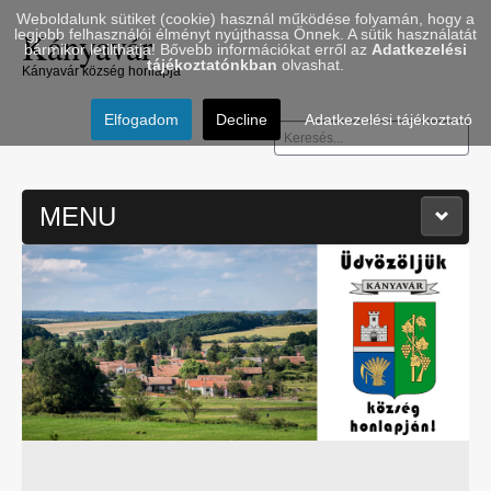
Weboldalunk sütiket (cookie) használ működése folyamán, hogy a
Kányavár
legjobb felhasználói élményt nyújthassa Önnek. A sütik használatát
bármikor letilthatja! Bővebb információkat erről az
Adatkezelési
tájékoztatónkban
olvashat.
Kányavár község honlapja
Elfogadom
Decline
Adatkezelési tájékoztató
Keresés...
MENU
≡