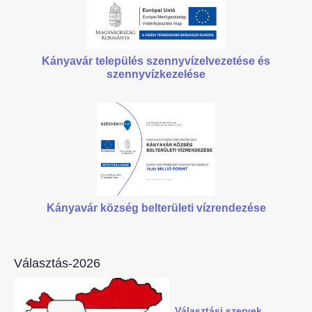
Kányavár település szennyvízelvezetése
és
szennyvízkezelése
Kányavár község belterületi vízrendezése
Választás-2026
Választási szervek