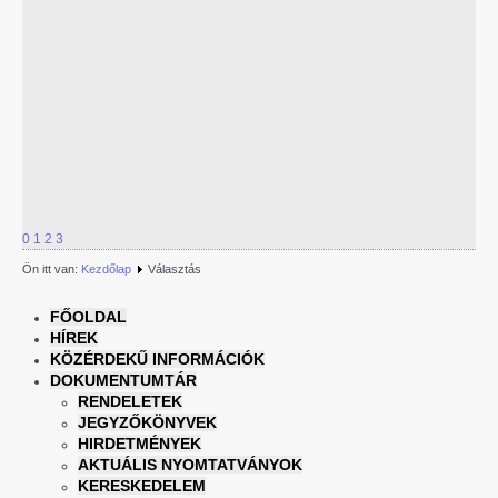
0
1
2
3
Ön itt van:
Kezdőlap
Választás
FŐOLDAL
HÍREK
KÖZÉRDEKŰ INFORMÁCIÓK
DOKUMENTUMTÁR
RENDELETEK
JEGYZŐKÖNYVEK
HIRDETMÉNYEK
AKTUÁLIS NYOMTATVÁNYOK
KERESKEDELEM