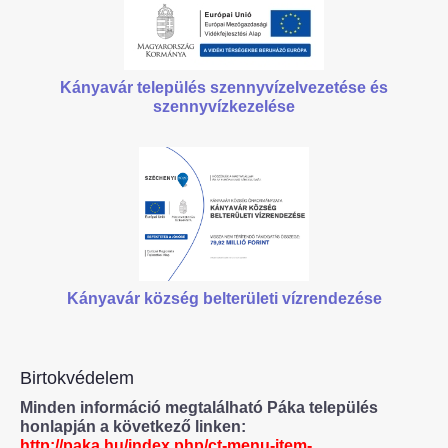
Kányavár település szennyvízelvezetése
és
szennyvízkezelése
Kányavár község belterületi vízrendezése
Birtokvédelem
Minden információ megtalálható Páka település
honlapján a következő linken:
http://paka.hu/index.php/ct-menu-item-