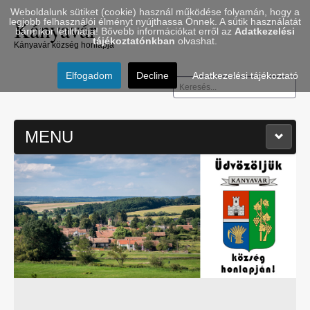
Weboldalunk sütiket (cookie) használ működése folyamán, hogy a
Kányavár
legjobb felhasználói élményt nyújthassa Önnek. A sütik használatát
bármikor letilthatja! Bővebb információkat erről az
Adatkezelési
tájékoztatónkban
olvashat.
Kányavár község honlapja
Elfogadom
Decline
Adatkezelési tájékoztató
Keresés...
MENU
≡