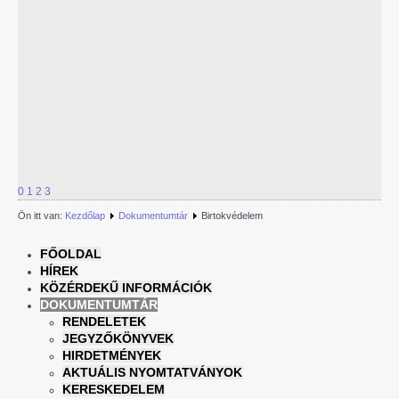
0
1
2
3
Ön itt van:
Kezdőlap
Dokumentumtár
Birtokvédelem
FŐOLDAL
HÍREK
KÖZÉRDEKŰ INFORMÁCIÓK
DOKUMENTUMTÁR
RENDELETEK
JEGYZŐKÖNYVEK
HIRDETMÉNYEK
AKTUÁLIS NYOMTATVÁNYOK
KERESKEDELEM