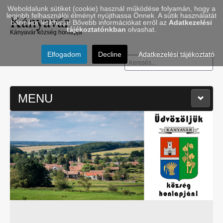
Weboldalunk sütiket (cookie) használ működése folyamán, hogy a
Kányavár
legjobb felhasználói élményt nyújthassa Önnek. A sütik használatát
bármikor letilthatja! Bővebb információkat erről az
Adatkezelési
tájékoztatónkban
olvashat.
Kányavár község honlapja
Elfogadom
Decline
Adatkezelési tájékoztató
Keresés...
MENU
≡