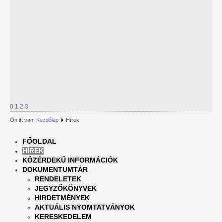
0
1
2
3
Ön itt van:
Kezdőlap
Hírek
FŐOLDAL
HÍREK
KÖZÉRDEKŰ INFORMÁCIÓK
DOKUMENTUMTÁR
RENDELETEK
JEGYZŐKÖNYVEK
HIRDETMÉNYEK
AKTUÁLIS NYOMTATVÁNYOK
KERESKEDELEM