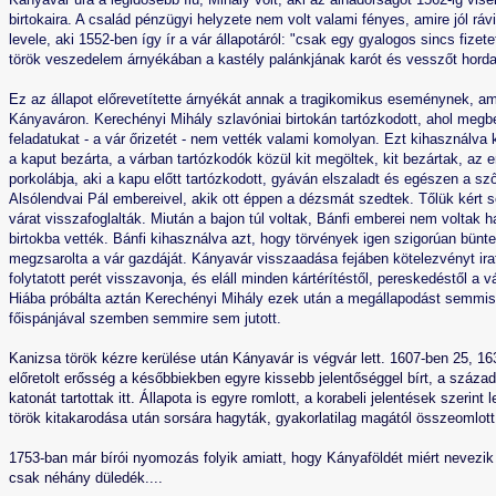
birtokaira. A család pénzügyi helyzete nem volt valami fényes, amire jól rávi
levele, aki 1552-ben így ír a vár állapotáról: "csak egy gyalogos sincs fizet
török veszedelem árnyékában a kastély palánkjának karót és vesszőt hordat
Ez az állapot előrevetítette árnyékát annak a tragikomikus eseménynek, am
Kányaváron. Kerechényi Mihály szlavóniai birtokán tartózkodott, ahol megbe
feladatukat - a vár őrizetét - nem vették valami komolyan. Ezt kihasználva 
a kaput bezárta, a várban tartózkodók közül kit megöltek, kit bezártak, az e
porkolábja, aki a kapu előtt tartózkodott, gyáván elszaladt és egészen a sző
Alsólendvai Pál embereivel, akik ott éppen a dézsmát szedtek. Tőlük kért 
várat visszafoglalták. Miután a bajon túl voltak, Bánfi emberei nem voltak h
birtokba vették. Bánfi kihasználva azt, hogy törvények igen szigorúan bünte
megzsarolta a vár gazdáját. Kányavár visszaadása fejáben kötelezvényt ira
folytatott perét visszavonja, és eláll minden kártérítéstől, pereskedéstől a v
Hiába próbálta aztán Kerechényi Mihály ezek után a megállapodást semmisn
főispánjával szemben semmire sem jutott.
Kanizsa török kézre kerülése után Kányavár is végvár lett. 1607-ben 25, 163
előretolt erősség a későbbiekben egyre kissebb jelentőséggel bírt, a száz
katonát tartottak itt. Állapota is egyre romlott, a korabeli jelentések szerin
török kitakarodása után sorsára hagyták, gyakorlatilag magától összeomlott
1753-ban már bírói nyomozás folyik amiatt, hogy Kányaföldét miért nevezik 
csak néhány düledék....