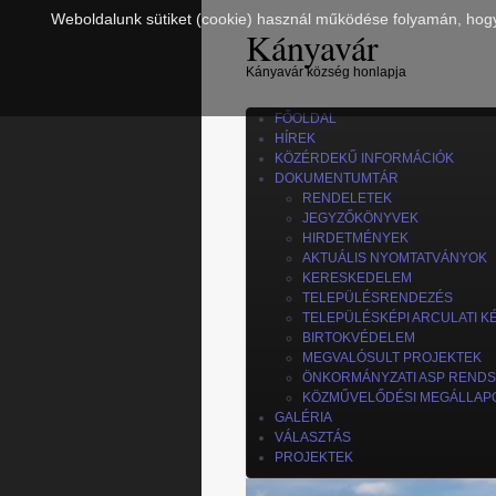
Weboldalunk sütiket (cookie) használ működése folyamán, hogy a
Kányavár
Kányavár község honlapja
FŐOLDAL
HÍREK
KÖZÉRDEKŰ INFORMÁCIÓK
DOKUMENTUMTÁR
RENDELETEK
JEGYZŐKÖNYVEK
HIRDETMÉNYEK
AKTUÁLIS NYOMTATVÁNYOK
KERESKEDELEM
TELEPÜLÉSRENDEZÉS
TELEPÜLÉSKÉPI ARCULATI K
BIRTOKVÉDELEM
MEGVALÓSULT PROJEKTEK
ÖNKORMÁNYZATI ASP REND
KÖZMŰVELŐDÉSI MEGÁLLAP
GALÉRIA
VÁLASZTÁS
PROJEKTEK