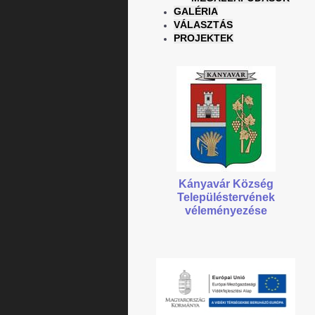
GALÉRIA
VÁLASZTÁS
PROJEKTEK
Kányavár Község
Településtervének
véleményezése