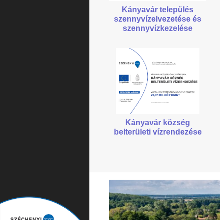
Kányavár település
szennyvízelvezetése
és
szennyvízkezelése
Kányavár község
belterületi vízrendezése