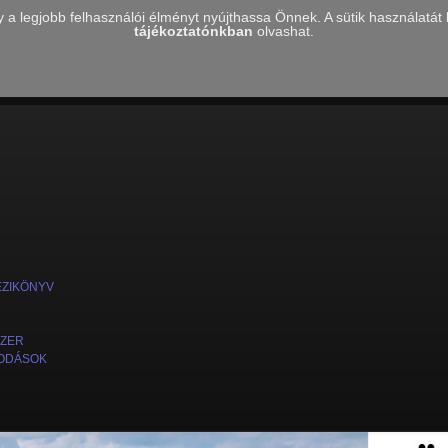
 legjobb felhasználói élményt nyújthassa Önnek. A sütik használatát bá
tájékoztatónkban
olvashat.
ÉZIKÖNYV
SZER
ODÁSOK