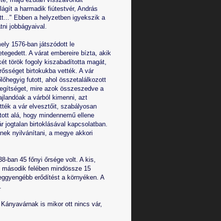
lágít a harmadik fiútestvér, András
ett..." Ebben a helyzetben igyekszik a
ni jobbágyaival.
ely 1576-ban játszódott le
tegedett. A várat embereire bízta, akik
két török fogoly kiszabadította magát,
rősséget birtokukba vették. A vár
lőhegyig futott, ahol összetalálkozott
segítséget, mire azok összeszedve a
ajlandóak a várból kimenni, azt
tték a vár elvesztőit, szabályosan
tott alá, hogy mindennemű ellene
ár jogtalan birtoklásával kapcsolatban.
ek nyilvánítani, a megye akkori
8-ban 45 főnyi őrsége volt. A kis,
ad második felében mindössze 15
t leggyengébb erődítést a környéken. A
.
Kányavárnak is mikor ott nincs vár,