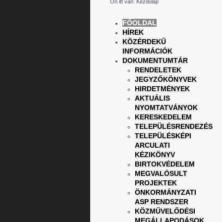
Ön itt van:
Kezdőlap
FŐOLDAL
HÍREK
KÖZÉRDEKŰ
INFORMÁCIÓK
DOKUMENTUMTÁR
RENDELETEK
JEGYZŐKÖNYVEK
HIRDETMÉNYEK
AKTUÁLIS
NYOMTATVÁNYOK
KERESKEDELEM
TELEPÜLÉSRENDEZÉS
TELEPÜLÉSKÉPI
ARCULATI
KÉZIKÖNYV
BIRTOKVÉDELEM
MEGVALÓSULT
PROJEKTEK
ÖNKORMÁNYZATI
ASP RENDSZER
KÖZMŰVELŐDÉSI
MEGÁLLAPODÁSOK