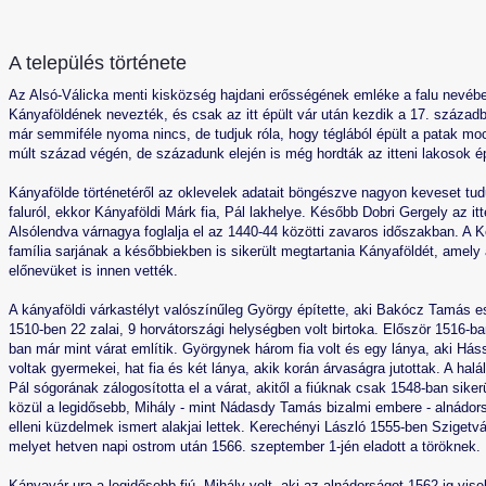
A település története
Az Alsó-Válicka menti kisközség hajdani erősségének emléke a falu nevébe
Kányaföldének nevezték, és csak az itt épült vár után kezdik a 17. száza
már semmiféle nyoma nincs, de tudjuk róla, hogy téglából épült a patak m
múlt század végén, de századunk elején is még hordták az itteni lakosok é
Kányafölde történetéről az oklevelek adatait böngészve nagyon keveset tud
faluról, ekkor Kányaföldi Márk fia, Pál lakhelye. Később Dobri Gergely az itt
Alsólendva várnagya foglalja el az 1440-44 közötti zavaros időszakban. A
família sarjának a későbbiekben is sikerült megtartania Kányaföldét, amely 
előnevüket is innen vették.
A kányaföldi várkastélyt valószínűleg György építette, aki Bakócz Tamás es
1510-ben 22 zalai, 9 horvátországi helységben volt birtoka. Először 1516-ba
ban már mint várat említik. Györgynek három fia volt és egy lánya, aki Hás
voltak gyermekei, hat fia és két lánya, akik korán árvaságra jutottak. A hal
Pál sógorának zálogosította el a várat, akitől a fiúknak csak 1548-ban siker
közül a legidősebb, Mihály - mint Nádasdy Tamás bizalmi embere - alnádorsá
elleni küzdelmek ismert alakjai lettek. Kerechényi László 1555-ben Szigetv
melyet hetven napi ostrom után 1566. szeptember 1-jén eladott a töröknek.
Kányavár ura a legidősebb fiú, Mihály volt, aki az alnádorságot 1562-ig vis