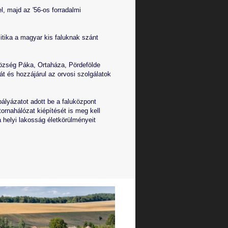
l, majd az '56-os forradalmi
itika a magyar kis faluknak szánt
község Páka, Ortaháza, Pördefölde
át és hozzájárul az orvosi szolgálatok
 pályázatot adott be a faluközpont
ornahálózat kiépítését is meg kell
a helyi lakosság életkörülményeit