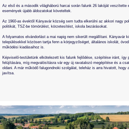
Az első és a második világháború harcai során falunk 26 lakóját veszítette e
események újabb áldozatokat követeltek.
Az 1960-as évektől Kányavár község sem tudta elkerülni az akkori nagy pol
politikát, TSZ-be tömörülést, körzetesítést, iskola bezárásokat.
A folyamatos elvándorlást a mai napig nem sikerült megállítani. Kányavár 
településekkel közösen tartja fenn a körjegyzőséget, általános iskolát, óvod
működési kiadásaihoz is.
Képviselő-testületünk elkötelezett kis falunk fejlődése, szépítése iránt, így
felújítására, míg megvalósításra vár egy új ravatalozó megépítése és a csat
oldani. A már működő falugondnoki szolgálat, teleház is arra hivatott, hogy 
javítsa.