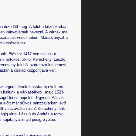
n őrződött meg. A falut a középkorban
dban kányavárnak nevezni. A várnak ma
ocsarainak védelmében. Maradványait a
pítkezéseikhez.
unk. Először 1417-ben hallunk a
eni birtokos, akitől Kerechényi László,
 Kerecseny faluból származó kisnemesi
aztán a család központjává vált,
ztergomi érsek kincstartója volt, és
n hallunk a várkastélyról, majd 1523-
sági Dénes neje lett. Egyedül Pálnak
ála előtt már súlyos pénzzavarban lévő
ült visszaváltaniuk. A Kerechényi fiúk
gig vitte. László és András a török
ár kapitánya, majd pedig Gyuláé,
elte, majd ezután visszavonult