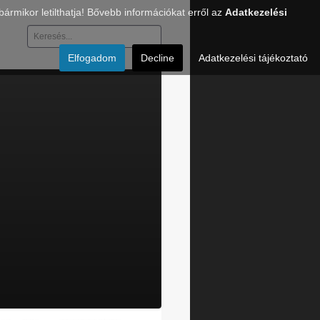
rmikor letilthatja! Bővebb információkat erről az
Adatkezelési
Keresés...
Elfogadom
Decline
Adatkezelési tájékoztató