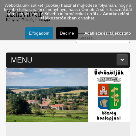
Weboldalunk sütiket (cookie) használ működése folyamán, hogy a
Kányavár
legjobb felhasználói élményt nyújthassa Önnek. A sütik használatát
bármikor letilthatja! Bővebb információkat erről az
Adatkezelési
tájékoztatónkban
olvashat.
Kányavár község honlapja
Elfogadom
Decline
Adatkezelési tájékoztató
Keresés...
MENU
≡