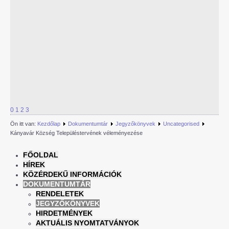
0
1
2
3
Ön itt van:
Kezdőlap
Dokumentumtár
Jegyzőkönyvek
Uncategorised
Kányavár Község Településtervének véleményezése
FŐOLDAL
HÍREK
KÖZÉRDEKŰ INFORMÁCIÓK
DOKUMENTUMTÁR
RENDELETEK
JEGYZŐKÖNYVEK
HIRDETMÉNYEK
AKTUÁLIS NYOMTATVÁNYOK